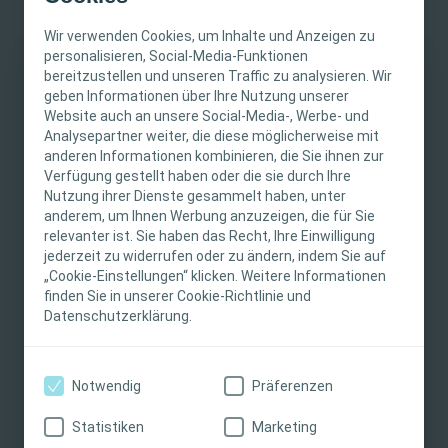
feuchte Wundmilieu bleibt erhalten, sodass optimale
Wir verwenden Cookies, um Inhalte und Anzeigen zu
Bedingungen für die Heilung exsudierender Wunden
personalisieren, Social-Media-Funktionen
gegeben sind.
bereitzustellen und unseren Traffic zu analysieren. Wir
WICHTIGER HINWEIS
geben Informationen über Ihre Nutzung unserer
Minimale Mazeration und Leckagen
Website auch an unsere Social-Media-, Werbe- und
Diese Website richtet sich nur an medizinische
Dank der hervorragenden Absorption und Rückhaltung
Analysepartner weiter, die diese möglicherweise mit
anderen Informationen kombinieren, die Sie ihnen zur
Fachpersonen. Der Inhalt der Website ist für
des Wundexsudats wird das Risiko für Mazeration und
Verfügung gestellt haben oder die sie durch Ihre
fachliche Informations- und Fortbildungszwecke
Leckagen minimiert. Dieser selbst-haftend
Nutzung ihrer Dienste gesammelt haben, unter
bestimmt. Coloplast bietet keinen individuellen
Wundverband eignet sich für Wunden mit gesunder Haut
anderem, um Ihnen Werbung anzuzeigen, die für Sie
Weiterlesen
medizinischen Rat. Die Verantwortung für die
in der Wundumgebung und in Bereichen, in denen eine
relevanter ist. Sie haben das Recht, Ihre Einwilligung
individuelle Patientenversorgung liegt bei den
stärkere Haftung erforderlich ist.
jederzeit zu widerrufen oder zu ändern, indem Sie auf
„Cookie-Einstellungen“ klicken. Weitere Informationen
medizinischen Fachpersonen. Detaillierte
Lange Tragedauer
finden Sie in unserer Cookie-Richtlinie und
Produktinformationen zu den vorgestellten
Datenschutzerklärung.
Dank der hervorragenden Absorptionsfähigkeit
Produkten, einschließlich Anwendungshinweise,
zeichnet sich Biatain durch eine lange Tragedauer aus.
Kontraindikationen, Wirkungen,
Klinische Studien haben eine Tragedauer von bis zu 7
Vorsichtsmaßnahmen und Warnhinweisen,
Jetzt Muster auswählen:
Biatain®
Notwendig
Präferenzen
Tagen ergeben.
finden Sie in der Gebrauchsanweisung (IFU) des
selbst-haftend
Produkts, die vor der Verwendung sorgfältig zu
Statistiken
Marketing
Zusammensetzung
lesen ist.