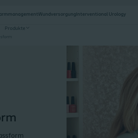
armmanagement
Wundversorgung
Interventional Urology
Produkte
ssform
orm
Passform