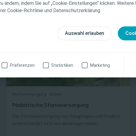
duktlösung. Ob groß oder klein - die richtige Passform ist
zu ändern, indem Sie auf „Cookie-Einstellungen“ klicken. Weitere
tionen zu den vorgestellten Produkten, einschließlich
erer Cookie-Richtlinie und Datenschutzerklärung.
weise, Kontraindikationen, Wirkungen, Vorsichtsmaß
finden Sie in der Gebrauchsanweisung (IFU) des Produkts
fältig zu lesen ist.
Auswahl erlauben
Cook
zinische Fachkraft
Ich bin keine medizinische Fachkraft
Präferenzen
Statistiken
Marketing
Stomaversorgung
Artikel
Pädiatrische Stomaversorgung
Die Stomaversorgung von Säuglingen und Kindern
unterscheidet sich von derjenigen eines
Erwachsenen.