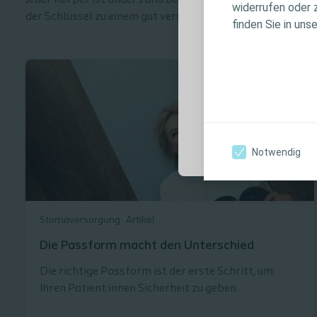
Jeder Körper ist anders und Bedarf einer individuellen Pro
widerrufen oder 
Produktinforma
der Schlüssel zu einem gut versorgten Stoma.
finden Sie in uns
Anwendungshin
Warnhinweisen, 
Verwendung sorg
Ich bin eine medi
Notwendig
Stomaversorgung
Artikel
Die Passform macht den Unterschied
Die richtige Passform ist der erste Schritt, um
Ihren Patient:innen Sicherheit zu geben.