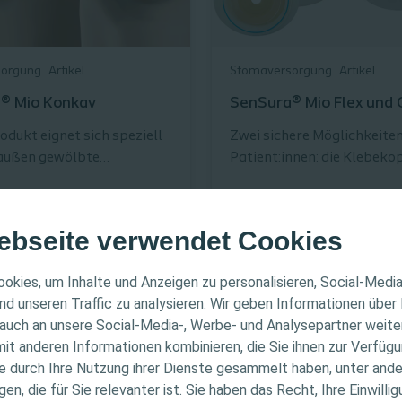
sorgung
Artikel
Stomaversorgung
Artikel
® Mio Konkav
SenSura® Mio Flex und C
odukt eignet sich speziell
Zwei sichere Möglichkeiten
 außen gewölbte
Patient:innen: die Klebeko
filen.
oder die Rastring-Kopplun
ebseite verwendet Cookies
ER HINWEIS
okies, um Inhalte und Anzeigen zu personalisieren, Social-Medi
nd unseren Traffic zu analysieren. Wir geben Informationen über
auch an unsere Social-Media-, Werbe- und Analysepartner weiter
ichtet sich nur an medizinische Fachpersonen. Der Inhalt
it anderen Informationen kombinieren, die Sie ihnen zur Verfügu
Informations- und Fortbildungszwecke bestimmt. Colopla
ie durch Ihre Nutzung ihrer Dienste gesammelt haben, unter and
ellen medizinischen Rat. Die Verantwortung für die indiv
n, die für Sie relevanter ist. Sie haben das Recht, Ihre Einwillig
gung liegt bei den medizinischen Fachpersonen. Detaill