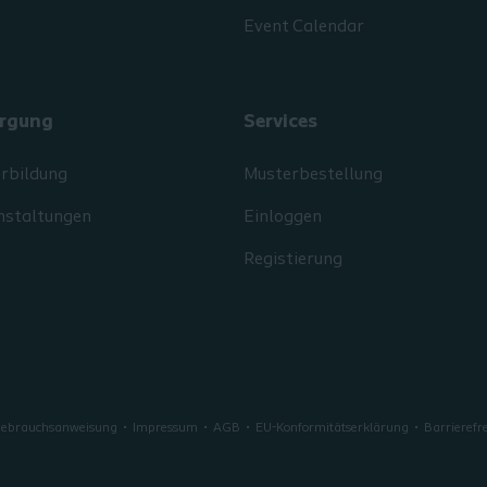
Event Calendar
rgung
Services
erbildung
Musterbestellung
nstaltungen
Einloggen
Registierung
 Gebrauchsanweisung
Impressum
AGB
EU-Konformitätserklärung
Barrierefre