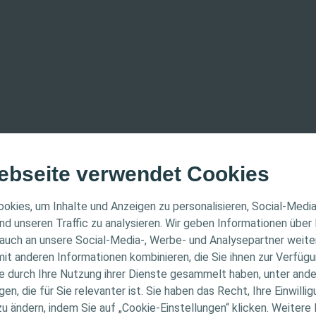
ebseite verwendet Cookies
ER HINWEIS
okies, um Inhalte und Anzeigen zu personalisieren, Social-Medi
nd unseren Traffic zu analysieren. Wir geben Informationen über
auch an unsere Social-Media-, Werbe- und Analysepartner weiter
ichtet sich nur an medizinische Fachpersonen. Der Inhalt
it anderen Informationen kombinieren, die Sie ihnen zur Verfügu
Informations- und Fortbildungszwecke bestimmt. Colopla
ie durch Ihre Nutzung ihrer Dienste gesammelt haben, unter and
ellen medizinischen Rat. Die Verantwortung für die indiv
n, die für Sie relevanter ist. Sie haben das Recht, Ihre Einwillig
gung liegt bei den medizinischen Fachpersonen. Detaill
zu ändern, indem Sie auf „Cookie-Einstellungen“ klicken. Weitere