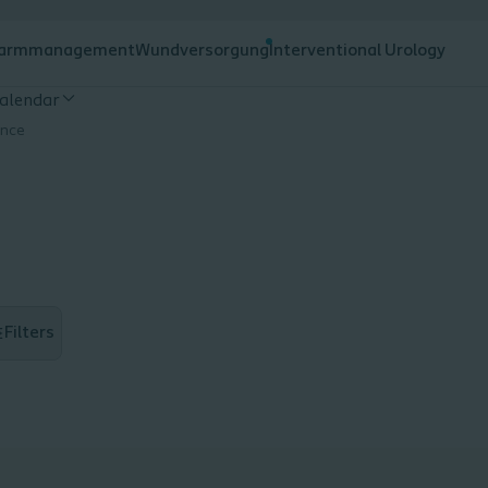
armmanagement
Wundversorgung
Interventional Urology
alendar
ence
Filters