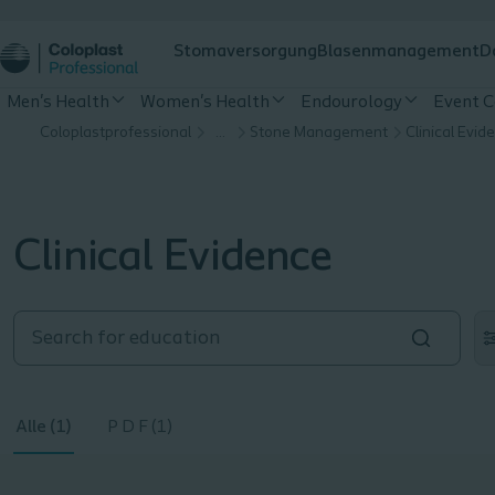
Stomaversorgung
Blasenmanagement
D
Men's Health
Women's Health
Endourology
Event C
Coloplastprofessional
…
Stone Management
Clinical Evid
Clinical Evidence
Alle (1)
P D F (1)