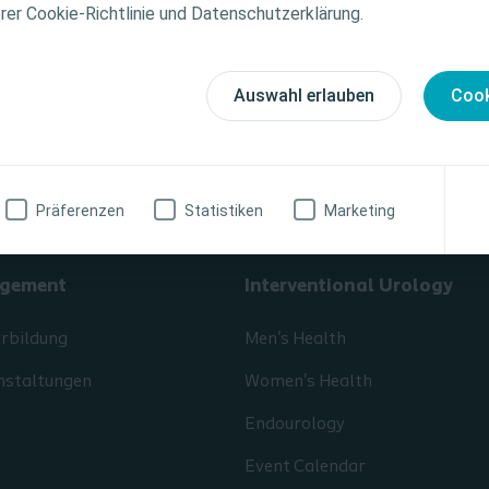
tionen zu den vorgestellten Produkten, einschließlich
erer Cookie-Richtlinie und Datenschutzerklärung.
weise, Kontraindikationen, Wirkungen, Vorsichtsmaß
finden Sie in der Gebrauchsanweisung (IFU) des Produkts
fältig zu lesen ist.
Auswahl erlauben
Cook
zinische Fachkraft
Ich bin keine medizinische Fachkraft
Präferenzen
Statistiken
Marketing
gement
Interventional Urology
erbildung
Men's Health
nstaltungen
Women's Health
Endourology
Event Calendar