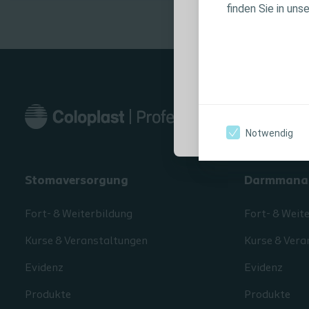
Produktinforma
finden Sie in uns
Anwendungshin
Warnhinweisen, 
Verwendung sorg
Ich bin eine medi
Notwendig
Stomaversorgung
Darmmana
Fort- & Weiterbildung
Fort- & Weit
Kurse & Veranstaltungen
Kurse & Vera
Evidenz
Evidenz
Produkte
Produkte