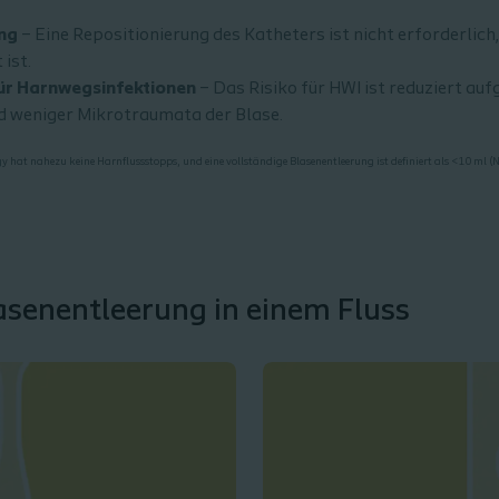
ung
– Eine Repositionierung des Katheters ist nicht erforderlich
ist.
für Harnwegsinfektionen
– Das Risiko für HWI ist reduziert au
d weniger Mikrotraumata der Blase.
gy hat nahezu keine Harnflussstopps, und eine vollständige Blasenentleerung ist definiert als <10 ml
asenentleerung in einem Fluss