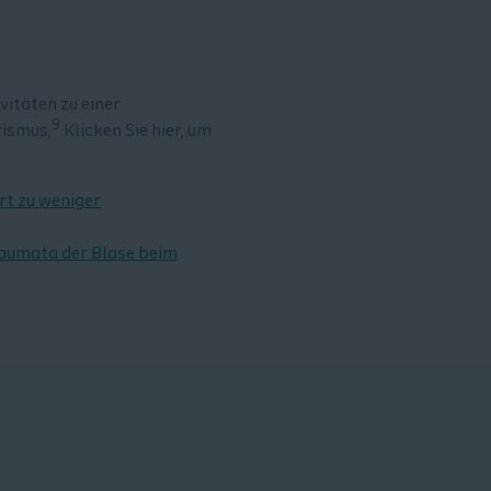
vitäten zu einer
9
rismus,
Klicken Sie hier, um
rt zu weniger
raumata der Blase beim