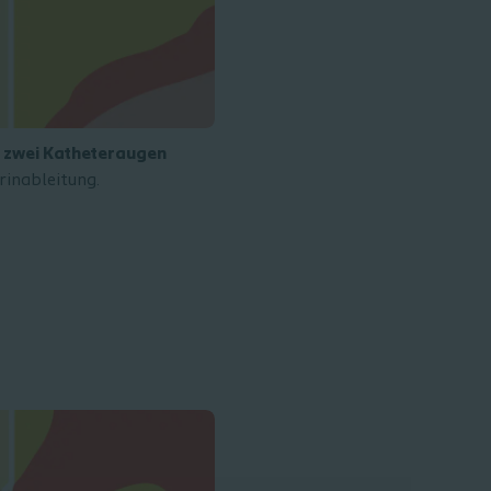
 zwei Katheteraugen
rinableitung.