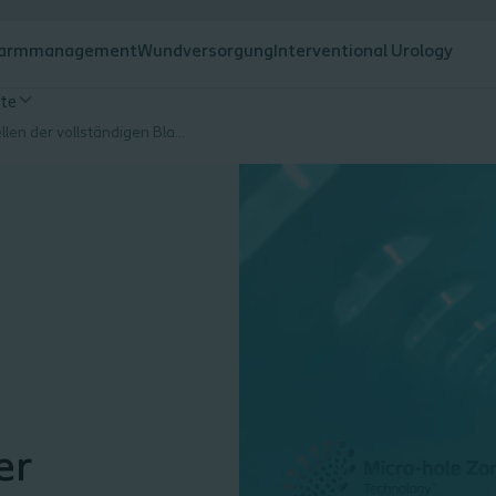
armmanagement
Wundversorgung
Interventional Urology
te
Sicherstellen der vollständigen Blasenentleerung* mit der Micro-hole Zone Technology
er