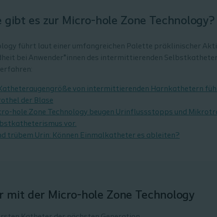
gibt es zur Micro-hole Zone Technology?
ogy führt laut einer umfangreichen Palette präklinischer Akti
heit bei Anwender*innen des intermittierenden Selbstkathete
 erfahren:
 Katheteraugengröße von intermittierenden Harnkathetern füh
othel der Blase
cro-hole Zone Technology beugen Urinflussstopps und Mikrot
lbstkatheterismus vor.
nd trübem Urin: Können Einmalkatheter es ableiten?
r mit der Micro-hole Zone Technology