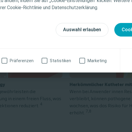
zu ändern, indem Sie auf „Cookie-Einstellungen“ klicken. Weitere
tionen zu den vorgestellten Produkten, einschließlich
erer Cookie-Richtlinie und Datenschutzerklärung.
weise, Kontraindikationen, Wirkungen, Vorsichtsmaß
finden Sie in der Gebrauchsanweisung (IFU) des Produkts
fältig zu lesen ist.
Auswahl erlauben
Cook
zinische Fachkraft
Ich bin keine medizinische Fachkraft
Präferenzen
Statistiken
Marketing
ogy
Herkömmlicher Katheter mit
ewährleisten die
Wenn bei Anwender:innen Rest
ng in einem freien Fluss, was
verbleibt, können pathogene 
4
wachsen, was das Risiko für
ektionen reduziert.
7,8
erhöht.