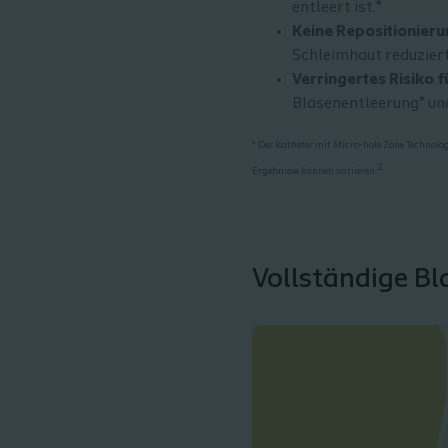
entleert ist.*
Keine Repositionier
Schleimhaut reduziert 
Verringertes Risiko 
Blasenentleerung* un
* Der Katheter mit Micro-hole Zone Technolo
2
Ergebnisse können variieren.
Vollständige Bl