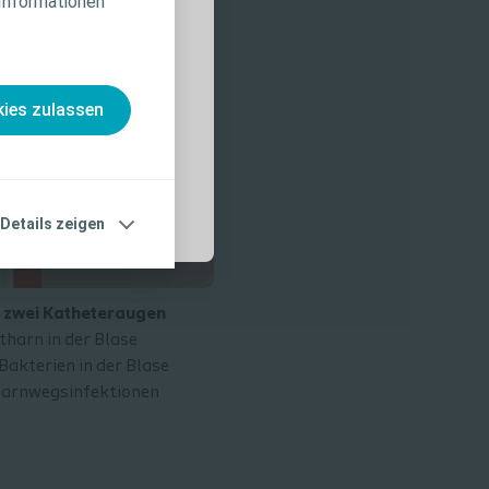
 Informationen
nahmen und
, die vor der
ies zulassen
Details zeigen
 zwei Katheteraugen
harn in der Blase
Bakterien in der Blase
 Harnwegsinfektionen