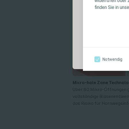
widerrufen oder 
Produktinforma
finden Sie in uns
Anwendungshin
Warnhinweisen, 
Verwendung sorg
Ich bin eine medi
Notwendig
Micro-hole Zone Technol
Über 80 Mikro-Öffnungen g
vollständige Blasenentleeru
das Risiko für Harnwegsinf