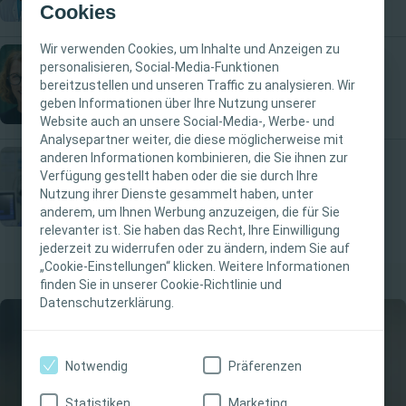
Cookies
Wir verwenden Cookies, um Inhalte und Anzeigen zu
personalisieren, Social-Media-Funktionen
Wundversorgung
bereitzustellen und unseren Traffic zu analysieren. Wir
WICHTIGER HINWEIS
geben Informationen über Ihre Nutzung unserer
Website auch an unsere Social-Media-, Werbe- und
Diese Website richtet sich nur an medizinische
Analysepartner weiter, die diese möglicherweise mit
anderen Informationen kombinieren, die Sie ihnen zur
Fachpersonen. Der Inhalt der Website ist für
Verfügung gestellt haben oder die sie durch Ihre
fachliche Informations- und Fortbildungszwecke
Interventional Urology
Nutzung ihrer Dienste gesammelt haben, unter
bestimmt. Coloplast bietet keinen individuellen
anderem, um Ihnen Werbung anzuzeigen, die für Sie
medizinischen Rat. Die Verantwortung für die
relevanter ist. Sie haben das Recht, Ihre Einwilligung
individuelle Patientenversorgung liegt bei den
jederzeit zu widerrufen oder zu ändern, indem Sie auf
„Cookie-Einstellungen“ klicken. Weitere Informationen
medizinischen Fachpersonen. Detaillierte
finden Sie in unserer Cookie-Richtlinie und
Produktinformationen zu den vorgestellten
Datenschutzerklärung.
Produkten, einschließlich Anwendungshinweise,
Kontraindikationen, Wirkungen,
Vorsichtsmaßnahmen und Warnhinweisen,
Notwendig
Präferenzen
finden Sie in der Gebrauchsanweisung (IFU) des
Produkts, die vor der Verwendung sorgfältig zu
Statistiken
Marketing