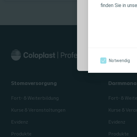
Produktinforma
finden Sie in uns
journey, procedural steps and associated procedural
Anwendungshin
video. Learning objectives: Communicate the
Warnhinweisen, 
prevalence of SUI and the Coloplast SUI Mesh options
Verwendung sorg
Convey the importance of and data supporting single
incision slings Analyze the fundamentals of the
Altis® Single Incision Sling procedure
Ich bin eine medi
Notwendig
Stomaversorgung
Darmmana
Fort- & Weiterbildung
Fort- & Weit
Kurse & Veranstaltungen
Kurse & Vera
Evidenz
Evidenz
Produkte
Produkte