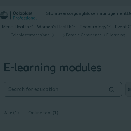
Stomaversorgung
Blasenmanagement
D
Men's Health
Women's Health
Endourology
Event C
Coloplastprofessional
…
Female Continence
E-learning
E-learning modules
Alle (1)
Online tool (1)