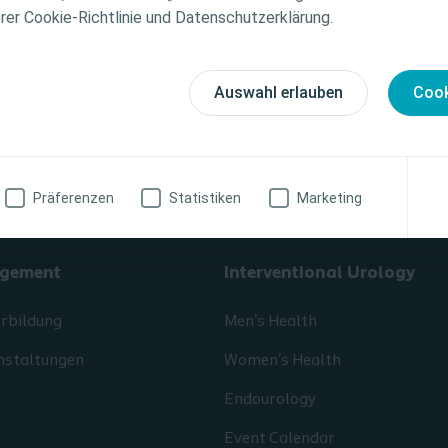
tionen zu den vorgestellten Produkten, einschließlich
erer Cookie-Richtlinie und Datenschutzerklärung.
weise, Kontraindikationen, Wirkungen, Vorsichtsmaß
finden Sie in der Gebrauchsanweisung (IFU) des Produkts
fältig zu lesen ist.
Auswahl erlauben
Cook
zinische Fachkraft
Ich bin keine medizinische Fachkraft
Präferenzen
Statistiken
Marketing
gement
Interventional Urology
erbildung
Men's Health
nstaltungen
Women's Health
Endourology
Event Calendar