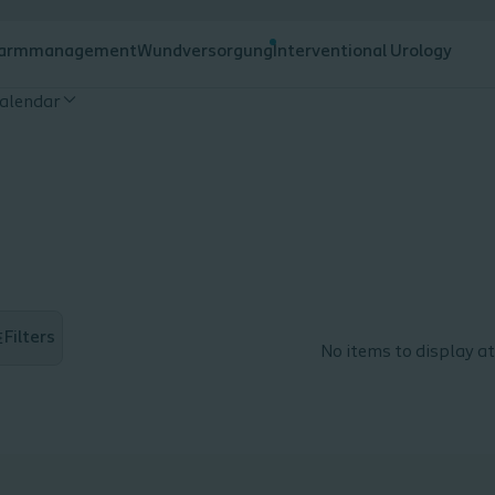
armmanagement
Wundversorgung
Interventional Urology
alendar
Filters
No items to display at