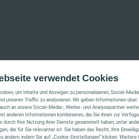
ebseite verwendet Cookies
ER HINWEIS
okies, um Inhalte und Anzeigen zu personalisieren, Social-Medi
nd unseren Traffic zu analysieren. Wir geben Informationen über
auch an unsere Social-Media-, Werbe- und Analysepartner weiter
ichtet sich nur an medizinische Fachpersonen. Der Inhalt
it anderen Informationen kombinieren, die Sie ihnen zur Verfügu
Informations- und Fortbildungszwecke bestimmt. Colopla
ie durch Ihre Nutzung ihrer Dienste gesammelt haben, unter and
ellen medizinischen Rat. Die Verantwortung für die indiv
n, die für Sie relevanter ist. Sie haben das Recht, Ihre Einwillig
gung liegt bei den medizinischen Fachpersonen. Detaill
zu ändern, indem Sie auf „Cookie-Einstellungen“ klicken. Weitere