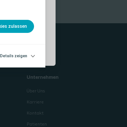
nahmen und
, die vor der
ies zulassen
Details zeigen
Unternehmen
Über Uns
Karriere
Kontakt
Patienten