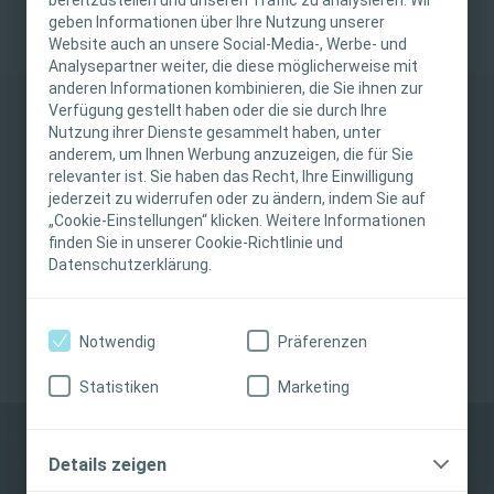
WICHTIGER HINWEIS
verschiedenen Abschnitten vertraut und lernen Sie, wie Sie es
geben Informationen über Ihre Nutzung unserer
zusammen mit Ihrem Patienten verwenden können.
Website auch an unsere Social-Media-, Werbe- und
Diese Website richtet sich nur an medizinische
Analysepartner weiter, die diese möglicherweise mit
anderen Informationen kombinieren, die Sie ihnen zur
Fachpersonen. Der Inhalt der Website ist für
Verfügung gestellt haben oder die sie durch Ihre
fachliche Informations- und Fortbildungszwecke
HWI-Risikofaktor-Modell
Nutzung ihrer Dienste gesammelt haben, unter
bestimmt. Coloplast bietet keinen individuellen
anderem, um Ihnen Werbung anzuzeigen, die für Sie
Einführung des Beurteilungstools
medizinischen Rat. Die Verantwortung für die
relevanter ist. Sie haben das Recht, Ihre Einwilligung
von Harnwegsinfektionen für
individuelle Patientenversorgung liegt bei den
jederzeit zu widerrufen oder zu ändern, indem Sie auf
„Cookie-Einstellungen“ klicken. Weitere Informationen
medizinischen Fachpersonen. Detaillierte
Anwender*innen von
finden Sie in unserer Cookie-Richtlinie und
Produktinformationen zu den vorgestellten
Einmalkathetern
Datenschutzerklärung.
Produkten, einschließlich Anwendungshinweise,
Kontraindikationen, Wirkungen,
Vorsichtsmaßnahmen und Warnhinweisen,
Lernen Sie mehr
Notwendig
Präferenzen
finden Sie in der Gebrauchsanweisung (IFU) des
Produkts, die vor der Verwendung sorgfältig zu
Statistiken
Marketing
lesen ist.
Ich bin eine medizinische Fachkraft
Details zeigen
Ich bin keine medizinische Fachkraft