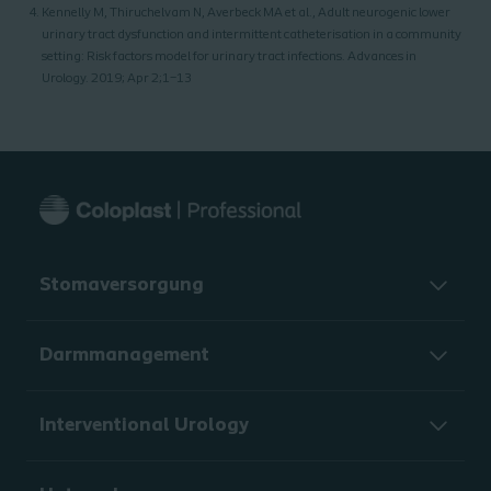
Kennelly M, Thiruchelvam N, Averbeck MA et al., Adult neurogenic lower
urinary tract dysfunction and intermittent catheterisation in a community
setting: Risk factors model for urinary tract infections. Advances in
Urology. 2019; Apr 2;1–13
Stomaversorgung
Darmmanagement
Interventional Urology