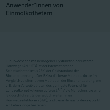
Anwender*innen von
Einmalkathetern
Für Erwachsene mit neurogener Dysfunktion der unteren
Harnwege (ANLUTD) ist der intermittierende
Selbstkatheterismus (ISK) der Goldstandard der
1
Blasenentleerung
. Der ISK ist die beste Methode, da sie im
Vergleich zu alternativen Methoden der Blasenentleerung, wie
z. B. dem Verweilkatheter, das geringste Potenzial für
1,2
Langzeitkomplikationen aufweist.
Viele Menschen, die einen
ISK durchführen, leiden jedoch weiterhin an
Harnwegsinfektionen (HWI), und diese Herausforderung bleibt
ein Leben lange bestehen: