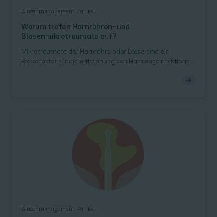
Blasenmanagement
Artikel
Warum treten Harnröhren- und
Blasenmikrotraumata auf?
Mikrotraumata der Harnröhre oder Blase sind ein
Risikofaktor für die Entstehung von Harnwegsinfektionen
(HWI). Der intermittierende Selbstkatheterismus ist eine
der Ursachen für Mikrotraumata, also für Schäden an den
Epithelzellen. Diese Schäden begünstigen das
Bakterienwachstum. Lernen Sie mehr über die beiden
Arten von Mikrotraumata und ihre Auswirkungen.
Blasenmanagement
Artikel