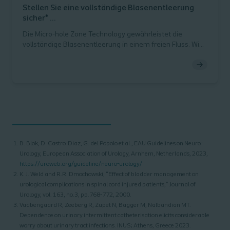
Stellen Sie eine vollständige Blasenentleerung
sicher*
mit Micro-hole Zone Technology
Die Micro-hole Zone Technology gewährleistet die
vollständige Blasenentleerung in einem freien Fluss. Wie
sie funktioniert und ihre Vorteile finden Sie hier.
B. Blok, D. Castro-Diaz, G. del Popolo et al., EAU Guidelines on Neuro-
Urology, European Association of Urology, Arnhem, Netherlands, 2023,
https://uroweb.org/guideline/neuro-urology/
K. J. Weld and R.R. Dmochowski, “Effect of bladder management on
urological complications in spinal cord injured patients,” Journal of
Urology, vol. 163, no.3, pp.768-772, 2000.
Vaabengaard R, Zeeberg R, Zupet N, Bagger M, Nalbandian MT.
Dependence on urinary intermittent catheterisation elicits considerable
worry about urinary tract infections. INUS; Athens, Greece 2023.