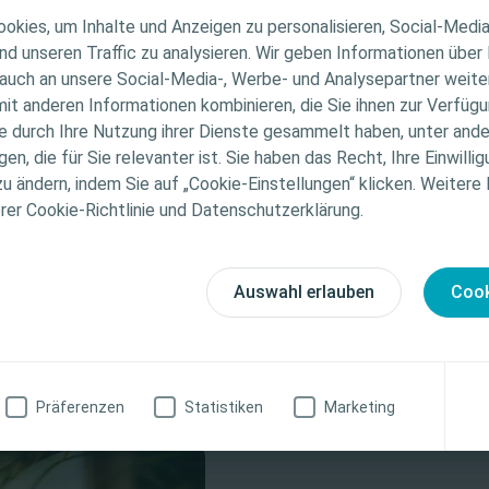
ER HINWEIS
okies, um Inhalte und Anzeigen zu personalisieren, Social-Medi
nd unseren Traffic zu analysieren. Wir geben Informationen über
auch an unsere Social-Media-, Werbe- und Analysepartner weiter
ichtet sich nur an medizinische Fachpersonen. Der Inhalt
it anderen Informationen kombinieren, die Sie ihnen zur Verfügu
Informations- und Fortbildungszwecke bestimmt. Colopla
ie durch Ihre Nutzung ihrer Dienste gesammelt haben, unter and
ellen medizinischen Rat. Die Verantwortung für die indiv
n, die für Sie relevanter ist. Sie haben das Recht, Ihre Einwillig
gung liegt bei den medizinischen Fachpersonen. Detaill
zu ändern, indem Sie auf „Cookie-Einstellungen“ klicken. Weitere
tionen zu den vorgestellten Produkten, einschließlich
erer Cookie-Richtlinie und Datenschutzerklärung.
weise, Kontraindikationen, Wirkungen, Vorsichtsmaß
finden Sie in der Gebrauchsanweisung (IFU) des Produkts
fältig zu lesen ist.
Auswahl erlauben
Cook
zinische Fachkraft
Ich bin keine medizinische Fachkraft
Präferenzen
Statistiken
Marketing