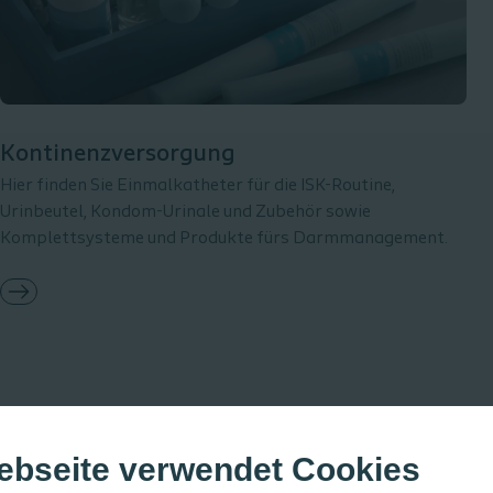
Kontinenzversorgung
Hier finden Sie Einmalkatheter für die ISK-Routine,
Urinbeutel, Kondom-Urinale und Zubehör sowie
Komplettsysteme und Produkte fürs Darmmanagement.
ebseite verwendet Cookies