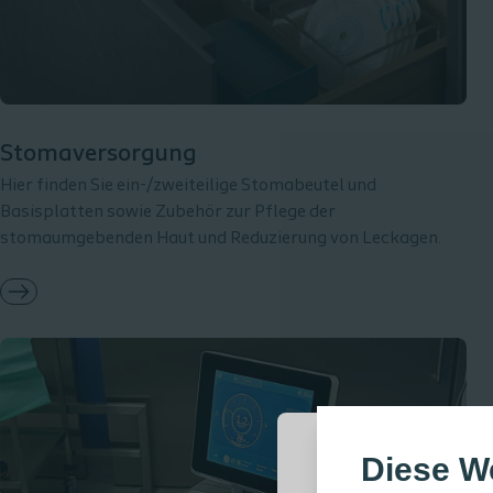
Stomaversorgung
Hier finden Sie ein-/zweiteilige Stomabeutel und
Basisplatten sowie Zubehör zur Pflege der
stomaumgebenden Haut und Reduzierung von Leckagen.
Diese W