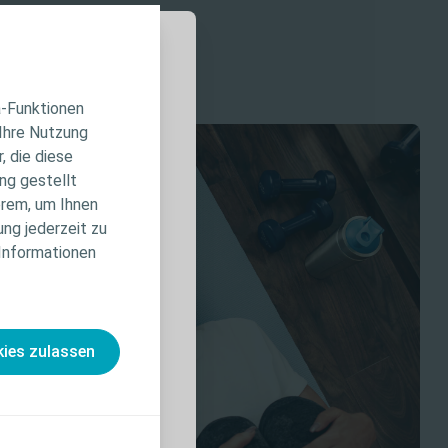
a-Funktionen
 Ihre Nutzung
, die diese
 der Website ist
ng gestellt
st bietet
erem, um Ihnen
iduelle
ung jederzeit zu
ierte
 Informationen
nahmen und
, die vor der
ies zulassen