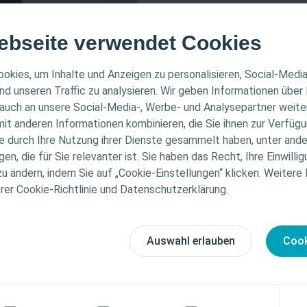
ebseite verwendet Cookies
ER HINWEIS
okies, um Inhalte und Anzeigen zu personalisieren, Social-Medi
nd unseren Traffic zu analysieren. Wir geben Informationen über
auch an unsere Social-Media-, Werbe- und Analysepartner weiter
ichtet sich nur an medizinische Fachpersonen. Der Inhalt
it anderen Informationen kombinieren, die Sie ihnen zur Verfügu
Informations- und Fortbildungszwecke bestimmt. Colopla
rschied
ie durch Ihre Nutzung ihrer Dienste gesammelt haben, unter and
ellen medizinischen Rat. Die Verantwortung für die indiv
n, die für Sie relevanter ist. Sie haben das Recht, Ihre Einwillig
gung liegt bei den medizinischen Fachpersonen. Detaill
n und
zu ändern, indem Sie auf „Cookie-Einstellungen“ klicken. Weitere
tionen zu den vorgestellten Produkten, einschließlich
chtige
erer Cookie-Richtlinie und Datenschutzerklärung.
weise, Kontraindikationen, Wirkungen, Vorsichtsmaß
n Sie deshalb
finden Sie in der Gebrauchsanweisung (IFU) des Produkts
ht von
fältig zu lesen ist.
Auswahl erlauben
Cook
zinische Fachkraft
Ich bin keine medizinische Fachkraft