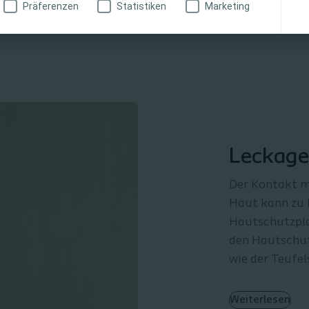
Präferenzen
Statistiken
Marketing
Leckage
Der Kontakt 
Haut kann zu R
Hautschutzpla
den Hautschut
wie der Teufe
Weiterlesen