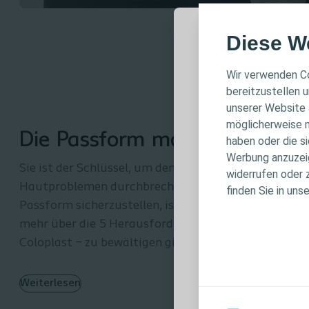
Diese W
WICHTIG
Wir verwenden Co
bereitzustellen u
unserer Website 
Diese Website r
möglicherweise m
für fachliche 
Die Passform macht den Unte
haben oder die s
keinen individu
Werbung anzuzeige
Patientenversor
Sie ist der Schlüssel, um den Kreislauf von Leckage
widerrufen oder 
Produktinforma
Hautproblemen durchbrechen zu können. Aber die ri
finden Sie in uns
Anwendungshin
Passform sicherzustellen, ist nicht einfach. Erfahre
Warnhinweisen, 
mehr über die 5 Herausforderungen – die es aus Sic
Verwendung sorg
Coloplast – zu bewältigen gilt.
Ich bin eine medi
Weiterlesen