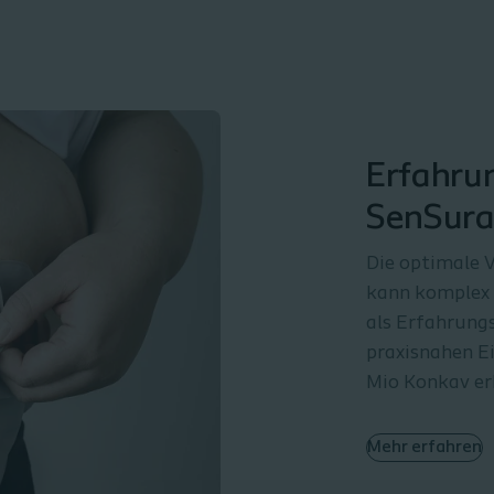
Erfahrun
SenSura
Die optimale 
kann komplex s
als Erfahrung
praxisnahen E
Mio Konkav er
Mehr erfahren