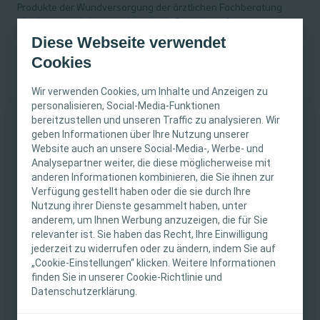
Produkte der Wundversorgung der ärztlichen Fachberatung
überlassen möchten und somit die Bestellung für
Anwender:innen nicht möglich ist. In diesem Fall können Sie
Diese Webseite verwendet
Ihren behandelnden Arzt oder medizinisches Personal auf die
Cookies
Möglichkeit unserer Produktmuster aufmerksam machen.
Wir verwenden Cookies, um Inhalte und Anzeigen zu
Produktmuster aus den Bereichen Stoma- oder
personalisieren, Social-Media-Funktionen
Kontinenzversorgung können nicht direkt online angefragt
bereitzustellen und unseren Traffic zu analysieren. Wir
werden. Wir stehen Ihnen mit unserem Team aber gerne für
WICHTIGER HINWEIS
geben Informationen über Ihre Nutzung unserer
Rückfragen zur Verfügung und besprechen mit Ihnen die
Website auch an unsere Social-Media-, Werbe- und
Möglichkeiten für Ihre Bedürfnisse. Schauen Sie gleich nach, wer
Diese Website richtet sich nur an medizinische
Analysepartner weiter, die diese möglicherweise mit
Ihr:e Ansprechpartner:in ist.
anderen Informationen kombinieren, die Sie ihnen zur
Fachpersonen. Der Inhalt der Website ist für
Sie sind Anwender:in und suchen nach Produkten der Stoma-
Verfügung gestellt haben oder die sie durch Ihre
fachliche Informations- und Fortbildungszwecke
oder Kontinenzversorgung? Dann schauen Sie in unserem
Nutzung ihrer Dienste gesammelt haben, unter
bestimmt. Coloplast bietet keinen individuellen
Produktkatalog für Endverbraucher vorbei:
Coloplast Produkte
anderem, um Ihnen Werbung anzuzeigen, die für Sie
medizinischen Rat. Die Verantwortung für die
für Anwender
.
relevanter ist. Sie haben das Recht, Ihre Einwilligung
individuelle Patientenversorgung liegt bei den
jederzeit zu widerrufen oder zu ändern, indem Sie auf
„Cookie-Einstellungen“ klicken. Weitere Informationen
medizinischen Fachpersonen. Detaillierte
finden Sie in unserer Cookie-Richtlinie und
Produktinformationen zu den vorgestellten
Wie werden mir die Muster geschickt?
Datenschutzerklärung.
Produkten, einschließlich Anwendungshinweise,
Kontraindikationen, Wirkungen,
Alle Produktmuster sind für Sie selbstverständlich kostenlos.