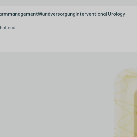
armmanagement
Wundversorgung
Interventional Urology
-haftend