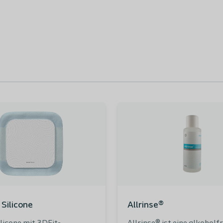
rstattungsfähig: 2315498
 - Erstattungsfähig: 3462497
x17 cm - Erstattungsfähig:
x23 cm - Erstattungsfähig:
20 cm - Erstattungsfähig:
 Silicone
Allrinse®