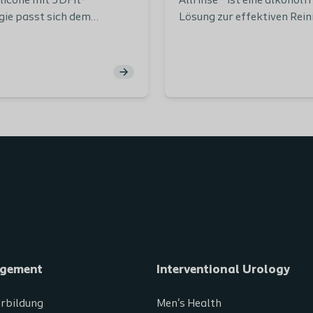
ilicone mit 3DFit-
Allrinse® ist eine alkoholfr
gie passt sich dem
Lösung zur effektiven Rein
 an, absorbiert vertikal,
Dekontamination und Bef
sudat. Es reduziert die
von chronischen und akute
ng von Exsudat und damit
Wunden.
rations- und
srisiko.
gement
Interventional Urology
erbildung
Men's Health