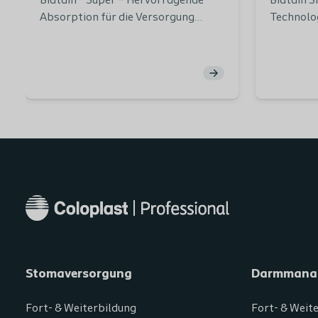
Biatain® Super – Hervorragende
Biatain S
Absorption für die Versorgung
Technolo
stark exsudierender Wunden.
Wundgrund
Geeignet für stark exsudierende
bindet Ex
Wunden. Optimales feuchtes
Ansammlu
Wundmilieu für schnellere
das Maze
Wundheilung. Einfache All-in-One-
Infektion
Lösung für die Wundversorgung,
Stomaversorgung
Darmmana
Fort- & Weiterbildung
Fort- & Weit