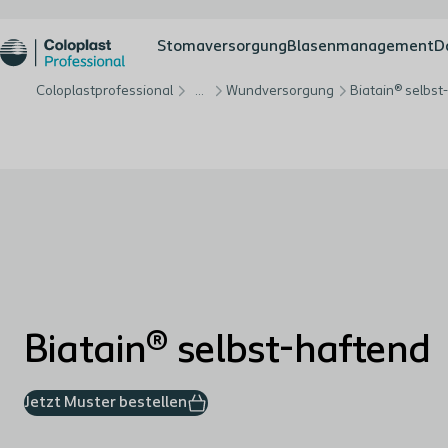
Stomaversorgung
Blasenmanagement
D
Coloplastprofessional
…
Wundversorgung
Biatain® selbst
Biatain® selbst-haftend
Jetzt Muster bestellen