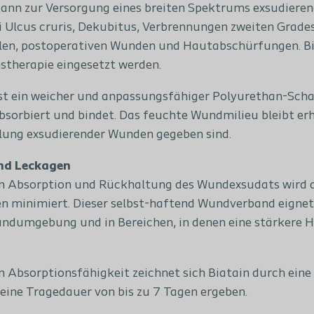
kann zur Versorgung eines breiten Spektrums exsudiere
i Ulcus cruris, Dekubitus, Verbrennungen zweiten Grades
en, postoperativen Wunden und Hautabschürfungen. Bi
therapie eingesetzt werden.
ist ein weicher und anpassungsfähiger Polyurethan-Sch
sorbiert und bindet. Das feuchte Wundmilieu bleibt erh
lung exsudierender Wunden gegeben sind.
nd Leckagen
n Absorption und Rückhaltung des Wundexsudats wird d
n minimiert. Dieser selbst-haftend Wundverband eignet
ndumgebung und in Bereichen, in denen eine stärkere Ha
 Absorptionsfähigkeit zeichnet sich Biatain durch eine
 eine Tragedauer von bis zu 7 Tagen ergeben.