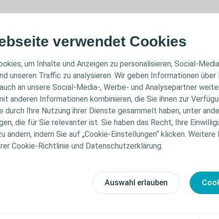
 ist ein weicher und anpassungsfähiger Polyurethan-Sc
and auf Hydrokolloidbasis.
ebseite verwendet Cookies
okies, um Inhalte und Anzeigen zu personalisieren, Social-Medi
nd unseren Traffic zu analysieren. Wir geben Informationen über
aumstruktur für hervorragende Absorption.
auch an unsere Social-Media-, Werbe- und Analysepartner weiter
exsudat passt sich die einzigartige 3D-Schaumstruktur
it anderen Informationen kombinieren, die Sie ihnen zur Verfügu
en Konturen der Wunde an – selbst unter Kompression.
ie durch Ihre Nutzung ihrer Dienste gesammelt haben, unter and
d von der einzigartigen 3D-Schaumstruktur schnell au
n, die für Sie relevanter ist. Sie haben das Recht, Ihre Einwillig
et und sicher in der Schaummatrix gebunden, wobei das
zu ändern, indem Sie auf „Cookie-Einstellungen“ klicken. Weitere
ass optimale Bedingungen für die feuchte Wundheilung g
erer Cookie-Richtlinie und Datenschutzerklärung.
nd ist ein weicher und flexibler Wundverband mit hohe
Auswahl erlauben
Cook
eisung:
 (IFU) für Biatain® Schaumverband selbsthaftend find