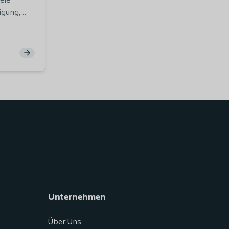
eie
igung,
euchtung
n
Unternehmen
Über Uns