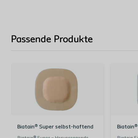
3423 - 18x18 cm - E
334620 - 7,5x7,5 cm
Passende Produkte
334830 - Sakrum - 17
2620994
334850 - Sakrum - 23
2399940
334880 - Ferse - 19x
2579501
Biatain® Super selbst-haftend
Biatain®