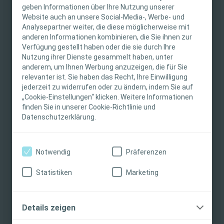
WICHTIGER HINWEIS
Transparent
sind besonders anpassungsfähige,
geben Informationen über Ihre Nutzung unserer
hautfreundliche Hydrokolloidverbände für sicheren
Website auch an unsere Social-Media-, Werbe- und
Diese Website richtet sich nur an medizinische
Analysepartner weiter, die diese möglicherweise mit
Schutz & optimale Wundheilung. Für Schutz und
anderen Informationen kombinieren, die Sie ihnen zur
Fachpersonen. Der Inhalt der Website ist für
Kontrolle!
Verfügung gestellt haben oder die sie durch Ihre
fachliche Informations- und Fortbildungszwecke
Nutzung ihrer Dienste gesammelt haben, unter
Aufgepasst: Du bist
medizinische Fachkraft
und
bestimmt. Coloplast bietet keinen individuellen
anderem, um Ihnen Werbung anzuzeigen, die für Sie
möchtest Dich selbst durch ein
kostenfreies
medizinischen Rat. Die Verantwortung für die
relevanter ist. Sie haben das Recht, Ihre Einwilligung
Muster
von unseren Produkten überzeugen?
individuelle Patientenversorgung liegt bei den
jederzeit zu widerrufen oder zu ändern, indem Sie auf
Dann bestelle hier gleich Dein Musterpaket in
„Cookie-Einstellungen“ klicken. Weitere Informationen
medizinischen Fachpersonen. Detaillierte
finden Sie in unserer Cookie-Richtlinie und
unserem Produktkatalog!
Produktinformationen zu den vorgestellten
Datenschutzerklärung.
Produkten, einschließlich Anwendungshinweise,
PS: Kennst Du schon unseren
Newsletter
? Melde Dich
Kontraindikationen, Wirkungen,
jetzt an und wir halten Dich auf dem Laufenden mit
Vorsichtsmaßnahmen und Warnhinweisen,
Wissenswertem rund um das Thema Wundversorgung.
Notwendig
Präferenzen
finden Sie in der Gebrauchsanweisung (IFU) des
Jetzt anmelden!
Produkts, die vor der Verwendung sorgfältig zu
Statistiken
Marketing
lesen ist.
Ich bin eine medizinische Fachkraft
Details zeigen
Ich bin keine medizinische Fachkraft
00:00
20:45