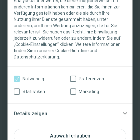
Analysepartner weiter, die diese möglicherweise mit
anderen Informationen kombinieren, die Sie ihnen zur
Fachpersonen. Der Inhalt der Website ist für
Stomaversorgung
Kurzartikel
Verfügung gestellt haben oder die sie durch Ihre
fachliche Informations- und Fortbildungszwecke
Nutzung ihrer Dienste gesammelt haben, unter
Eine chronische Erkrankung bedeutet chronische
bestimmt. Coloplast bietet keinen individuellen
anderem, um Ihnen Werbung anzuzeigen, die für Sie
„Hausaufgaben“
medizinischen Rat. Die Verantwortung für die
relevanter ist. Sie haben das Recht, Ihre Einwilligung
Bei einer chronischen Erkrankung geht es um mehr als
individuelle Patientenversorgung liegt bei den
jederzeit zu widerrufen oder zu ändern, indem Sie auf
um das Einhalten der Behandlung. Zu lernen, wie man
„Cookie-Einstellungen“ klicken. Weitere Informationen
medizinischen Fachpersonen. Detaillierte
tagtäglich mit der Erkrankung lebt, ist ebenso wichtig.
finden Sie in unserer Cookie-Richtlinie und
Produktinformationen zu den vorgestellten
Natürlich spielen Ärzt:innen und Pfleger:innen eine
Datenschutzerklärung.
Produkten, einschließlich Anwendungshinweise,
entscheidende Rolle, wenn es darum geht, ihren
Kontraindikationen, Wirkungen,
Patient:innen den richtigen Umgang mit ihrer
„chronischen Hausaufgabe“ zu vermitteln. In diesem
Vorsichtsmaßnahmen und Warnhinweisen,
Notwendig
Präferenzen
Artikel finden Sie Hinweise, wie Sie ein guter „Lehrer“ oder
finden Sie in der Gebrauchsanweisung (IFU) des
eine gute „Lehrerin“ werden.
Produkts, die vor der Verwendung sorgfältig zu
Statistiken
Marketing
lesen ist.
Ich bin eine medizinische Fachkraft
Details zeigen
Ich bin keine medizinische Fachkraft
Auswahl erlauben
Stomaversorgung
Kurzartikel