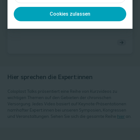
Gespräche mit Patient:innen über Sexualität
Cookies zulassen
Das Thema Sexualität anzusprechen, ist ein wesentlicher
Bestandteil des ganzheitlichen Versorgungsansatzes –
insbesondere bei der Arbeit mit Patient:innen mit
chronischen Erkrankungen. In diesem Artikel geht es
darum, wie das Leben mit einem Stoma die Sexualität der
Patient:innen beeinflusst und wie Sie im Rahmen Ihrer
Versorgung den Betroffenen beim Umgang mit diesem
wichtigen Thema helfen können.
Hier sprechen die Expert:innen
Coloplast Talks präsentiert eine Reihe von Kurzvideos zu
wichtigen Themen auf den Gebieten der chronischen
Versorgung. Jedes Video basiert auf Keynote-Präsentationen
namhafter Expert:innen bei unseren Symposien, Kongressen
und Veranstaltungen. Sehen Sie sich die gesamte Reihe
hier
an.