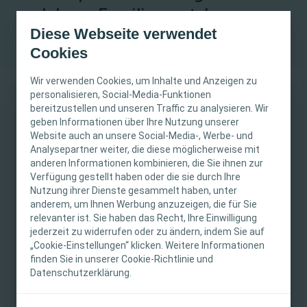
und deren Familie verstehen
Diese Webseite verwendet
Cookies
Wir verwenden Cookies, um Inhalte und Anzeigen zu
personalisieren, Social-Media-Funktionen
bereitzustellen und unseren Traffic zu analysieren. Wir
WICHTIGER HINWEIS
geben Informationen über Ihre Nutzung unserer
Website auch an unsere Social-Media-, Werbe- und
Diese Website richtet sich nur an medizinische
Analysepartner weiter, die diese möglicherweise mit
Verständnis der Auswirkungen
anderen Informationen kombinieren, die Sie ihnen zur
Fachpersonen. Der Inhalt der Website ist für
Verfügung gestellt haben oder die sie durch Ihre
fachliche Informations- und Fortbildungszwecke
einer Stomaoperation auf den
Nutzung ihrer Dienste gesammelt haben, unter
bestimmt. Coloplast bietet keinen individuellen
Jugendlichen und die Familie
anderem, um Ihnen Werbung anzuzeigen, die für Sie
medizinischen Rat. Die Verantwortung für die
(auf Englisch)
relevanter ist. Sie haben das Recht, Ihre Einwilligung
individuelle Patientenversorgung liegt bei den
jederzeit zu widerrufen oder zu ändern, indem Sie auf
PDF
3 Seiten
„Cookie-Einstellungen“ klicken. Weitere Informationen
medizinischen Fachpersonen. Detaillierte
finden Sie in unserer Cookie-Richtlinie und
Produktinformationen zu den vorgestellten
Download
Datenschutzerklärung.
Produkten, einschließlich Anwendungshinweise,
Kontraindikationen, Wirkungen,