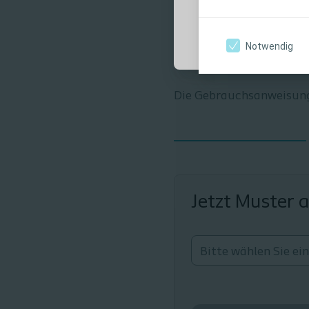
Ich bin eine medi
Biatain Alginate ist
Notwendig
Produkt-Gebrauchsanw
Die Gebrauchsanweisung 
Jetzt Muster 
Bitte wählen Sie ei
Ich möchte gerne be