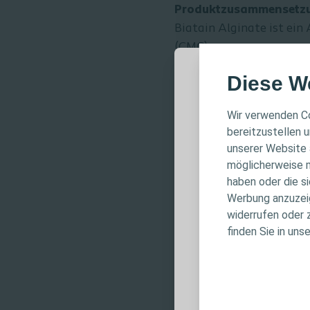
Produktzusammensetz
Biatain Alginate ist ei
(CMC).
Diese W
WICHTIG
Wesentliche Vorteile
Wir verwenden Co
bereitzustellen u
Dank seiner einzigar
unserer Website 
Diese Website r
werden.
möglicherweise m
für fachliche 
Biatain Alginate hat
haben oder die s
keinen individu
Im Gegensatz zu Hydr
Werbung anzuzeige
Patientenversor
widerrufen oder 
können durch Freiset
Produktinforma
finden Sie in uns
Biatain Alginate eign
Anwendungshin
Das Design und die s
Warnhinweisen, 
exakt auf die Grösse
Verwendung sorg
Der Wundverband pas
Voraussetzung für d