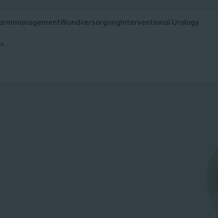
armmanagement
Wundversorgung
Interventional Urology
te