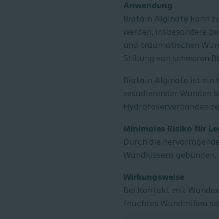
Anwendung
Biatain Alginate kann z
werden, insbesondere be
und traumatischen Wunde
Stillung von schweren 
Biatain Alginate ist ei
exsudierender Wunden be
Hydrofaserverbänden zei
Minimales Risiko für L
Durch die hervorragende
Wundkissens gebunden, L
Wirkungsweise
Bei Kontakt mit Wundexsu
feuchtes Wundmilieu sor