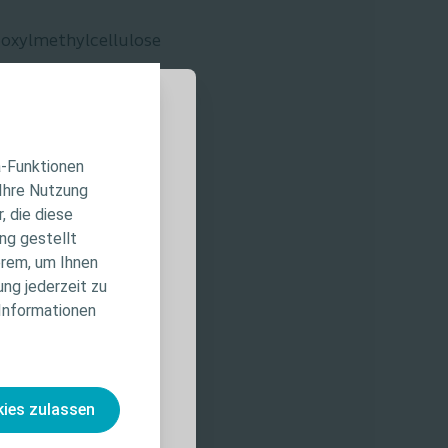
boxylmethylcellulose
a-Funktionen
 Ihre Nutzung
 einem Stück entfernt
, die diese
 der Website ist
ng gestellt
st bietet
erem, um Ihnen
iduelle
che Wirkung, d. h. sie
ung jederzeit zu
ierte
 Informationen
nahmen und
s, den Wundverband
, die vor der
ies zulassen
 eine wichtige