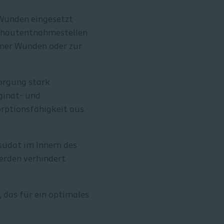
 Wunden eingesetzt
althautentnahmestellen
ener Wunden oder zur
orgung stark
ginat- und
rptionsfähigkeit aus.
sudat im Innern des
rden verhindert.
 das für ein optimales