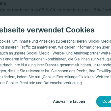
ung
n Alginatverband aus 85 % Calciumalginat und 15 % Car
ebseite verwendet Cookies
ER HINWEIS
okies, um Inhalte und Anzeigen zu personalisieren, Social-Medi
nd unseren Traffic zu analysieren. Wir geben Informationen über
tigen strukturellen Integrität kann der Wundverband in
auch an unsere Social-Media-, Werbe- und Analysepartner weiter
ichtet sich nur an medizinische Fachpersonen. Der Inhalt
it anderen Informationen kombinieren, die Sie ihnen zur Verfügu
Informations- und Fortbildungszwecke bestimmt. Colopla
 eine nachgewiesene hämostatische Wirkung.
ie durch Ihre Nutzung ihrer Dienste gesammelt haben, unter and
ellen medizinischen Rat. Die Verantwortung für die indiv
ofaserverbänden haben Alginatverbände eine hämostatis
n, die für Sie relevanter ist. Sie haben das Recht, Ihre Einwillig
gung liegt bei den medizinischen Fachpersonen. Detaill
zu ändern, indem Sie auf „Cookie-Einstellungen“ klicken. Weitere
zung von Calciumionen kleinere Blutungen stillen.
tionen zu den vorgestellten Produkten, einschließlich
erer Cookie-Richtlinie und Datenschutzerklärung.
et sich ideal für Wundhöhlen.
weise, Kontraindikationen, Wirkungen, Vorsichtsmaß
trukturelle Integrität des Wundverbands ermöglichen e
finden Sie in der Gebrauchsanweisung (IFU) des Produkts
, Form und Tiefe der Wunde zuzuschneiden.
fältig zu lesen ist.
Auswahl erlauben
Cook
st sich dem Wundgrund und den Konturen der Wunde an,
en Wundheilungsprozess.