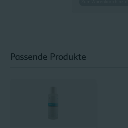
Zum Warenkorb hinzu
037052 - 5x5 cm - E
037102 - 10x10 cm -
037152 - 15x15 cm -
Passende Produkte
037403 - 3x44cm - E