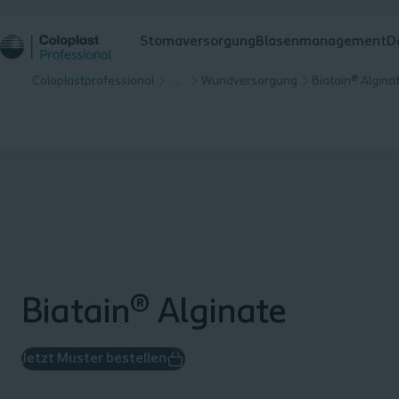
Stomaversorgung
Blasenmanagement
D
Coloplastprofessional
…
Wundversorgung
Biatain® Algina
Biatain® Alginate
Jetzt Muster bestellen