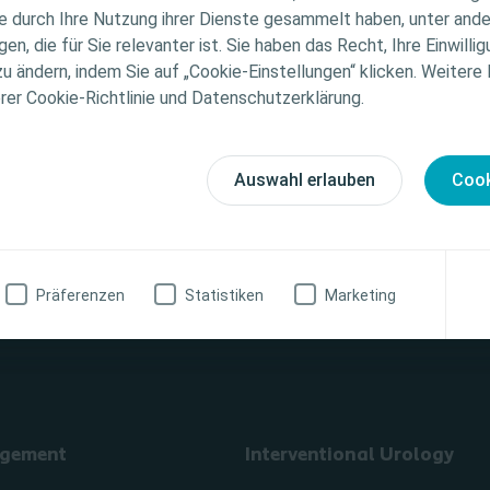
ie durch Ihre Nutzung ihrer Dienste gesammelt haben, unter and
Produkte im
ellen medizinischen Rat. Die Verantwortung für die indiv
n, die für Sie relevanter ist. Sie haben das Recht, Ihre Einwillig
Überblick
gung liegt bei den medizinischen Fachpersonen. Detaill
zu ändern, indem Sie auf „Cookie-Einstellungen“ klicken. Weitere
tionen zu den vorgestellten Produkten, einschließlich
erer Cookie-Richtlinie und Datenschutzerklärung.
weise, Kontraindikationen, Wirkungen, Vorsichtsmaß
finden Sie in der Gebrauchsanweisung (IFU) des Produkts
fältig zu lesen ist.
Auswahl erlauben
Cook
zinische Fachkraft
Ich bin keine medizinische Fachkraft
Präferenzen
Statistiken
Marketing
gement
Interventional Urology