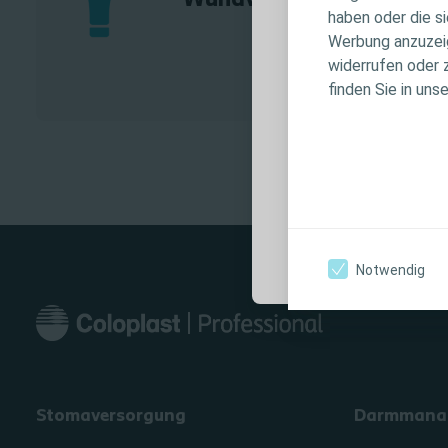
Wundversorgung
haben oder die s
keinen individu
Werbung anzuzeige
Patientenversor
widerrufen oder 
Produktinforma
finden Sie in uns
Anwendungshin
Warnhinweisen, 
Verwendung sorg
Ich bin eine medi
Notwendig
Stomaversorgung
Darmmana