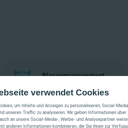
Blasenmanagement
ebseite verwendet Cookies
ER HINWEIS
okies, um Inhalte und Anzeigen zu personalisieren, Social-Medi
nd unseren Traffic zu analysieren. Wir geben Informationen über
auch an unsere Social-Media-, Werbe- und Analysepartner weiter
ichtet sich nur an medizinische Fachpersonen. Der Inhalt
Coloplast
it anderen Informationen kombinieren, die Sie ihnen zur Verfügu
Informations- und Fortbildungszwecke bestimmt. Colopla