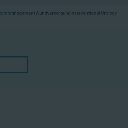
armmanagement
Wundversorgung
Interventional Urology