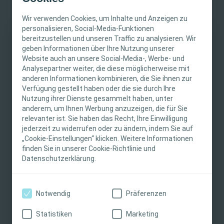
Wir verwenden Cookies, um Inhalte und Anzeigen zu
personalisieren, Social-Media-Funktionen
En Bloc Technique by
bereitzustellen und unseren Traffic zu analysieren. Wir
WICHTIGER HINWEIS
geben Informationen über Ihre Nutzung unserer
Dr Javier Romero - Otero
Website auch an unsere Social-Media-, Werbe- und
Head of Urological Dept. at HM Hospitales in Madrid | Director
Diese Website richtet sich nur an medizinische
Analysepartner weiter, die diese möglicherweise mit
of ROC Clinic
anderen Informationen kombinieren, die Sie ihnen zur
Fachpersonen. Der Inhalt der Website ist für
Verfügung gestellt haben oder die sie durch Ihre
fachliche Informations- und Fortbildungszwecke
Nutzung ihrer Dienste gesammelt haben, unter
bestimmt. Coloplast bietet keinen individuellen
anderem, um Ihnen Werbung anzuzeigen, die für Sie
medizinischen Rat. Die Verantwortung für die
relevanter ist. Sie haben das Recht, Ihre Einwilligung
Related content
individuelle Patientenversorgung liegt bei den
jederzeit zu widerrufen oder zu ändern, indem Sie auf
„Cookie-Einstellungen“ klicken. Weitere Informationen
medizinischen Fachpersonen. Detaillierte
finden Sie in unserer Cookie-Richtlinie und
Produktinformationen zu den vorgestellten
Datenschutzerklärung.
Produkten, einschließlich Anwendungshinweise,
Kontraindikationen, Wirkungen,
Vorsichtsmaßnahmen und Warnhinweisen,
Notwendig
Präferenzen
finden Sie in der Gebrauchsanweisung (IFU) des
Produkts, die vor der Verwendung sorgfältig zu
Statistiken
Marketing
lesen ist.