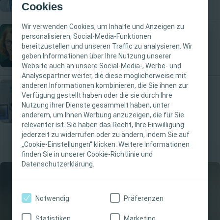
Cookies
Wir verwenden Cookies, um Inhalte und Anzeigen zu
personalisieren, Social-Media-Funktionen
Wundversorgung
bereitzustellen und unseren Traffic zu analysieren. Wir
WICHTIGER HINWEIS
geben Informationen über Ihre Nutzung unserer
Website auch an unsere Social-Media-, Werbe- und
Diese Website richtet sich nur an medizinische
Analysepartner weiter, die diese möglicherweise mit
anderen Informationen kombinieren, die Sie ihnen zur
Fachpersonen. Der Inhalt der Website ist für
Verfügung gestellt haben oder die sie durch Ihre
fachliche Informations- und Fortbildungszwecke
Interventional Urology
Nutzung ihrer Dienste gesammelt haben, unter
bestimmt. Coloplast bietet keinen individuellen
anderem, um Ihnen Werbung anzuzeigen, die für Sie
medizinischen Rat. Die Verantwortung für die
relevanter ist. Sie haben das Recht, Ihre Einwilligung
individuelle Patientenversorgung liegt bei den
jederzeit zu widerrufen oder zu ändern, indem Sie auf
„Cookie-Einstellungen“ klicken. Weitere Informationen
medizinischen Fachpersonen. Detaillierte
finden Sie in unserer Cookie-Richtlinie und
Produktinformationen zu den vorgestellten
Datenschutzerklärung.
Produkten, einschließlich Anwendungshinweise,
Kontraindikationen, Wirkungen,
Vorsichtsmaßnahmen und Warnhinweisen,
Notwendig
Präferenzen
finden Sie in der Gebrauchsanweisung (IFU) des
Produkts, die vor der Verwendung sorgfältig zu
Statistiken
Marketing