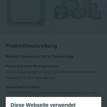
Produktbeschreibung
Biatain Silicone mit 3DFit-Technologie
Passt sich dem Wundgrund an
Echte Anpassungsfähigkeit gewährleistet den engen
Kontakt mit dem Wundgrund.
Absorbiert vertikal
77 % höhere Flüssigkeitsaufnahmekapazität für eine
1
längere Tragezeit
.
Diese Webseite verwendet