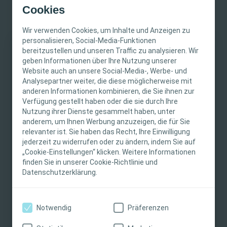
Bindet Exsudat
Cookies
2
und 99,98 % der Bakterien.
Wir verwenden Cookies, um Inhalte und Anzeigen zu
Zusammensetzung des Produkts
personalisieren, Social-Media-Funktionen
®
Biatain
Silicone ist ein weicher und anpassungsfähiger
bereitzustellen und unseren Traffic zu analysieren. Wir
WICHTIGER HINWEIS
Polyurethan-Schaumverband mit einer
geben Informationen über Ihre Nutzung unserer
Website auch an unsere Social-Media-, Werbe- und
semipermeablen, bakterien- und wasserabweisenden
Diese Website richtet sich nur an medizinische
Analysepartner weiter, die diese möglicherweise mit
Aussenfolie, einer Speicherschicht und einer weichen
anderen Informationen kombinieren, die Sie ihnen zur
Fachpersonen. Der Inhalt der Website ist für
Silikonbeschichtung.
Verfügung gestellt haben oder die sie durch Ihre
fachliche Informations- und Fortbildungszwecke
Nutzung ihrer Dienste gesammelt haben, unter
bestimmt. Coloplast bietet keinen individuellen
Verwendung
anderem, um Ihnen Werbung anzuzeigen, die für Sie
®
medizinischen Rat. Die Verantwortung für die
Biatain
Silicone kann bei einem breiten Spektrum
relevanter ist. Sie haben das Recht, Ihre Einwilligung
Weiterlesen
individuelle Patientenversorgung liegt bei den
nässender chronischer Wunden eingesetzt werden,
jederzeit zu widerrufen oder zu ändern, indem Sie auf
„Cookie-Einstellungen“ klicken. Weitere Informationen
medizinischen Fachpersonen. Detaillierte
insbesondere bei Ulcus cruris, Dekubitus, nicht
finden Sie in unserer Cookie-Richtlinie und
Produktinformationen zu den vorgestellten
infiziertem diabetischem Fusssyndrom,
Datenschutzerklärung.
Produkten, einschließlich Anwendungshinweise,
Spalthautentnahmestellen, postoperativen Wunden
Kontraindikationen, Wirkungen,
und traumatischen Wunden (z. B. Hautabschürfungen,
Vorsichtsmaßnahmen und Warnhinweisen,
Rissen oder Schnitten in der Haut). Der Verband kann in
Notwendig
Präferenzen
finden Sie in der Gebrauchsanweisung (IFU) des
Kombination mit Kompressionstherapie angewendet
Jetzt Muster auswählen:
Biatain®
Produkts, die vor der Verwendung sorgfältig zu
werden und kann bis zu sieben Tage lang angelegt