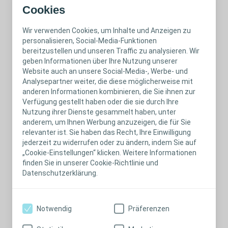
Bindet Exsudat
Cookies
2
und 99,98 % der Bakterien.
Wir verwenden Cookies, um Inhalte und Anzeigen zu
Zusammensetzung des Produkts
personalisieren, Social-Media-Funktionen
®
Biatain
Silicone ist ein weicher und anpassungsfähiger
bereitzustellen und unseren Traffic zu analysieren. Wir
Polyurethan-Schaumverband mit einer
geben Informationen über Ihre Nutzung unserer
Website auch an unsere Social-Media-, Werbe- und
semipermeablen, bakterien- und wasserabweisenden
Analysepartner weiter, die diese möglicherweise mit
Aussenfolie, einer Speicherschicht und einer weichen
anderen Informationen kombinieren, die Sie ihnen zur
Silikonbeschichtung.
Verfügung gestellt haben oder die sie durch Ihre
Nutzung ihrer Dienste gesammelt haben, unter
Verwendung
anderem, um Ihnen Werbung anzuzeigen, die für Sie
®
Biatain
Silicone kann bei einem breiten Spektrum
relevanter ist. Sie haben das Recht, Ihre Einwilligung
Weiterlesen
nässender chronischer Wunden eingesetzt werden,
jederzeit zu widerrufen oder zu ändern, indem Sie auf
„Cookie-Einstellungen“ klicken. Weitere Informationen
insbesondere bei Ulcus cruris, Dekubitus, nicht
finden Sie in unserer Cookie-Richtlinie und
infiziertem diabetischem Fusssyndrom,
Datenschutzerklärung.
Spalthautentnahmestellen, postoperativen Wunden
und traumatischen Wunden (z. B. Hautabschürfungen,
Rissen oder Schnitten in der Haut). Der Verband kann in
Notwendig
Präferenzen
Kombination mit Kompressionstherapie angewendet
Jetzt Muster auswählen:
Biatain®
werden und kann bis zu sieben Tage lang angelegt