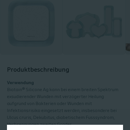
Produktbeschreibung
Verwendung
Biatain® Silicone Ag kann bei einem breiten Spektrum
exsudierender Wunden mit verzögerter Heilung
aufgrund von Bakterien oder Wunden mit
Infektionsrisiko eingesetzt werden, insbesondere bei
Ulcus cruris, Dekubitus, diabetischem Fusssyndrom,
Verbrennungen zweiten Grades,