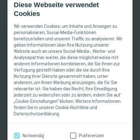
Spalthautentnahmestellen, postoperativen Wunden
Diese Webseite verwendet
und Hautabschürfungen.
Cookies
Biatain® Silicone Ag kann auch unter
Kompressionstherapie eingesetzt werden.
Wir verwenden Cookies, um Inhalte und Anzeigen zu
personalisieren, Social-Media-Funktionen
Anpassungsfähiger 3D-Schaumverband
bereitzustellen und unseren Traffic zu analysieren. Wir
WICHTIGER HINWEIS
Der 3D-Polymerschaum wölbt sich bei Kontakt mit
geben Informationen über Ihre Nutzung unserer
Website auch an unsere Social-Media-, Werbe- und
Wundexsudat zum Wundgrund und passt sich so den
Diese Website richtet sich nur an medizinische
Analysepartner weiter, die diese möglicherweise mit
Konturen der Wunde an. Diese Eigenschaften schaffen
anderen Informationen kombinieren, die Sie ihnen zur
Fachpersonen. Der Inhalt der Website ist für
die Voraussetzungen für eine exzellente Absorption in
Verfügung gestellt haben oder die sie durch Ihre
fachliche Informations- und Fortbildungszwecke
Verbindung mit einer Freisetzung von Silberionen in die
Nutzung ihrer Dienste gesammelt haben, unter
bestimmt. Coloplast bietet keinen individuellen
Wunde. (Lit: 1,2,7)
anderem, um Ihnen Werbung anzuzeigen, die für Sie
medizinischen Rat. Die Verantwortung für die
relevanter ist. Sie haben das Recht, Ihre Einwilligung
Biatain Silicone Ag wölbt sich zum Wundgrund und
individuelle Patientenversorgung liegt bei den
jederzeit zu widerrufen oder zu ändern, indem Sie auf
minimiert den Hohlraum und die Ansammlung von
Weiterlesen
„Cookie-Einstellungen“ klicken. Weitere Informationen
medizinischen Fachpersonen. Detaillierte
Exsudat, wodurch das Infektionsrisiko gesenkt wird.
finden Sie in unserer Cookie-Richtlinie und
Produktinformationen zu den vorgestellten
(Lit: 3)
Datenschutzerklärung.
Produkten, einschließlich Anwendungshinweise,
Biatain Silicone Ag absorbiert Wundexsudat vertikal
Kontraindikationen, Wirkungen,
mit hoher Aufnahmefähigkeit unter Kompression und
Vorsichtsmaßnahmen und Warnhinweisen,
senkt so das Risiko der Schädigung des Wundrandes
Notwendig
Präferenzen
finden Sie in der Gebrauchsanweisung (IFU) des